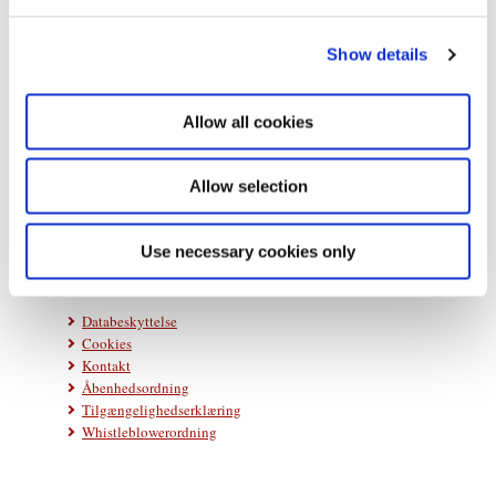
e
c
Show details
t
i
o
Allow all cookies
n
Statsministeriet
Prins Jørgens Gård 11
Allow selection
1218 København K
Telefon: +45 33 92 33 00
E-mail:
stm@stm.dk
Use necessary cookies only
Databeskyttelse
Cookies
Kontakt
Åbenhedsordning
Tilgængelighedserklæring
Whistleblowerordning