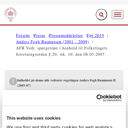
Fold søgefelt ud
Menu
Gå til forsiden
Forside
Presse
Pressemeddelelser
Før 2019
Anders Fogh Rasmussen (2001 - 2009)
AFR Vedr. spørgetime i henhold til Folketingets
forretningsorden § 20, stk. 10, den 08.05.2007.
Indholdet på denne side vedrører regeringen Anders Fogh Rasmussen II
(2005-07)
PRESSEMEDDELELSER
AFR Vedr. spørgetime i henhold til
This website uses cookies
Folketingets forretningsorden § 20, stk.
We use first and third party cookies for web analytics,