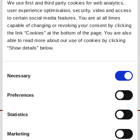
10, den 09.01.07.
We use first and third party cookies for web analytics,
user experience optimisation, security, video and access
09.01.2007
to certain social media features. You are at all times
Anders Fogh Rasmussen
capable of changing or revoking your consent by clicking
Anders Fogh Rasmussen II (2005-07)
the link “Cookies” at the bottom of the page. You are also
able to read more about our use of cookies by clicking
Del på Facebook
Del på X (Twitter)
Del på LinkedIn
Send email
Print
“Show details” below.
C
Det skal hermed meddeles, at undervisningsministeren samt
Necessary
o
socialministeren og ministeren for ligestilling deltager i
n
Folketingets spørgetime i dag, tirsdag den 9. januar 2007.
s
Preferences
e
n
t
Statistics
S
e
Marketing
l