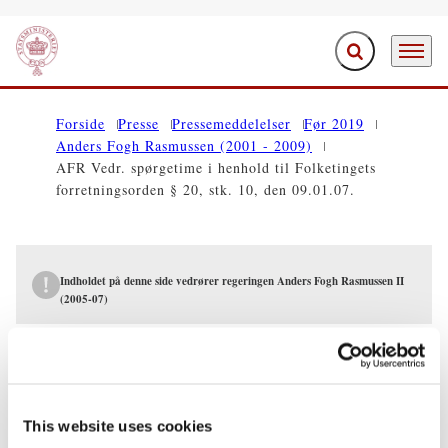
Fold søgefelt ud
Menu
Gå til forsiden
Forside
Presse
Pressemeddelelser
Før 2019
Anders Fogh Rasmussen (2001 - 2009)
AFR Vedr. spørgetime i henhold til Folketingets
forretningsorden § 20, stk. 10, den 09.01.07.
Indholdet på denne side vedrører regeringen Anders Fogh Rasmussen II
(2005-07)
PRESSEMEDDELELSER
AFR Vedr. spørgetime i henhold til
Folketingets forretningsorden § 20, stk.
This website uses cookies