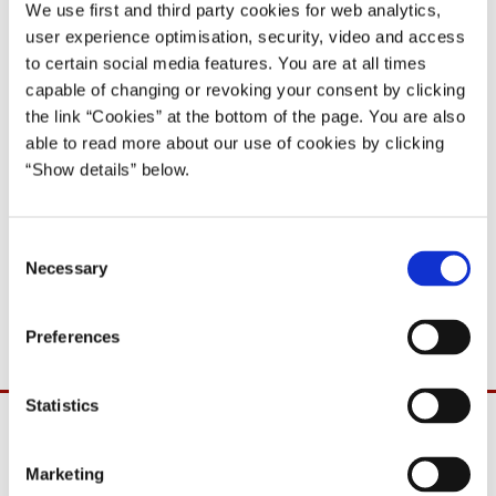
10, den 10.01.06
We use first and third party cookies for web analytics,
user experience optimisation, security, video and access
10.01.2006
to certain social media features. You are at all times
Anders Fogh Rasmussen
capable of changing or revoking your consent by clicking
Anders Fogh Rasmussen II (2005-07)
the link “Cookies” at the bottom of the page. You are also
able to read more about our use of cookies by clicking
Del på Facebook
Del på X (Twitter)
Del på LinkedIn
Send email
Print
“Show details” below.
C
Det skal hermed meddeles, at udenrigsministeren og
Necessary
o
skatteministeren deltager i Folketingets spørgetime i dag, tirsdag
n
den 10. januar 2006.
s
Preferences
e
n
t
Statistics
S
e
Marketing
l