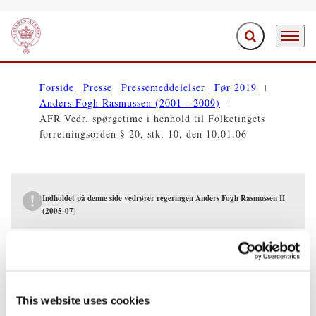
Fold søgefelt ud
Menu
Gå til forsiden
Forside
Presse
Pressemeddelelser
Før 2019
Anders Fogh Rasmussen (2001 - 2009)
AFR Vedr. spørgetime i henhold til Folketingets
forretningsorden § 20, stk. 10, den 10.01.06
Indholdet på denne side vedrører regeringen Anders Fogh Rasmussen II
(2005-07)
PRESSEMEDDELELSER
AFR Vedr. spørgetime i henhold til
Folketingets forretningsorden § 20, stk.
This website uses cookies