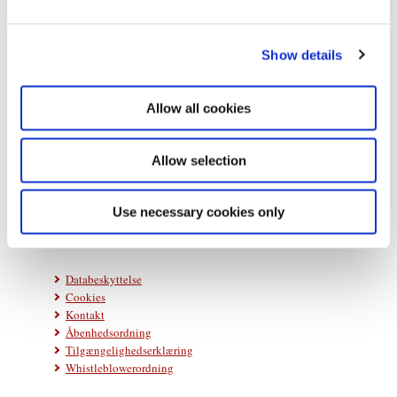
e
c
Show details
t
i
o
Allow all cookies
n
Statsministeriet
Prins Jørgens Gård 11
Allow selection
1218 København K
Telefon: +45 33 92 33 00
Use necessary cookies only
E-mail:
stm@stm.dk
Databeskyttelse
Cookies
Kontakt
Åbenhedsordning
Tilgængelighedserklæring
Whistleblowerordning