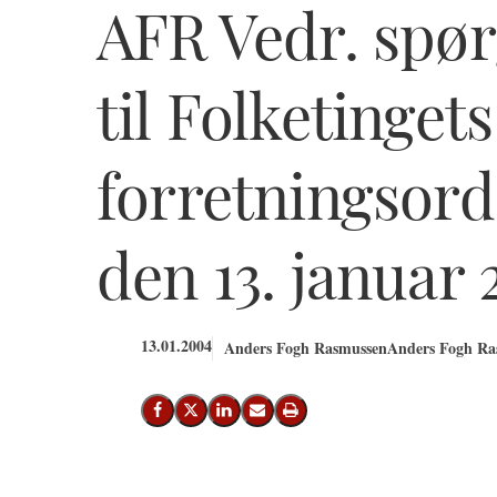
AFR Vedr. spør
til Folketingets
forretningsorde
den 13. januar
13.01.2004
Anders Fogh Rasmussen
Anders Fogh Ras
Del på Facebook
Del på X (Twitter)
Del på LinkedIn
Send email
Print