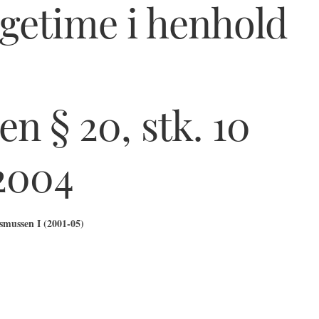
getime i henhold
n § 20, stk. 10
 2004
mussen I (2001-05)