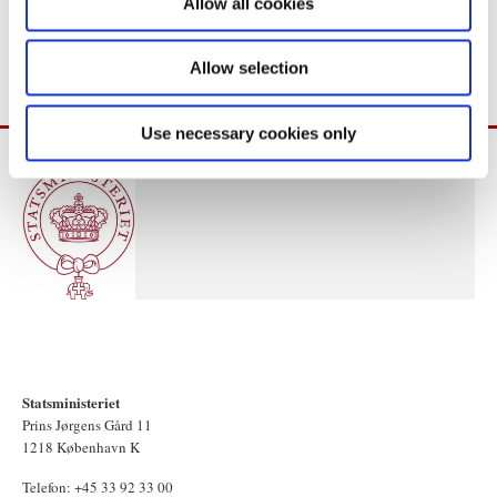
Allow all cookies
For spørgsmål vedr. ministrenes pressebriefinger, kontakt de
n
respektive ministeriers pressemedarbejdere.
Allow selection
Use necessary cookies only
Statsministeriet
Prins Jørgens Gård 11
1218 København K
Telefon: +45 33 92 33 00