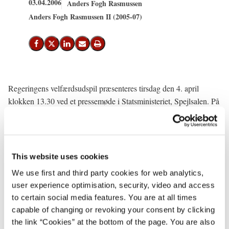
03.04.2006
Anders Fogh Rasmussen
Anders Fogh Rasmussen II (2005-07)
Del på Facebook
Del på X (Twitter)
Del på LinkedIn
Send email
Print
Regeringens velfærdsudspil præsenteres tirsdag den 4. april
klokken 13.30 ved et pressemøde i Statsministeriet, Spejlsalen. På
pressemødet deltager statsministeren, økonomi- og
erhvervsministeren og finansministeren.
Efter pressemødet afholdes der følgende briefinger for pressen:
This website uses cookies
Klokken 15.00, finansministeren. I Finansministeriet.
We use first and third party cookies for web analytics,
user experience optimisation, security, video and access
Klokken 15.30, beskæftigelsesministeren. På Christiansborg
to certain social media features. You are at all times
lokale 1-133.
capable of changing or revoking your consent by clicking
the link “Cookies” at the bottom of the page. You are also
Klokken 16.00, undervisningsministeren. I