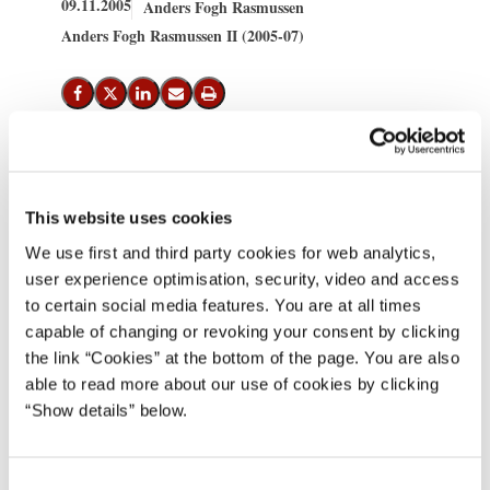
09.11.2005
Anders Fogh Rasmussen
Anders Fogh Rasmussen II (2005-07)
Del på Facebook
Del på X (Twitter)
Del på LinkedIn
Send email
Print
Globaliseringsrådet holder møde på Havreholm Slot den 10.-11.
november. Emnet for mødet er ”videregående uddannelser i
This website uses cookies
verdensklasse”.
We use first and third party cookies for web analytics,
user experience optimisation, security, video and access
Til brug for drøftelsen i Globaliseringsrådet har regeringen
to certain social media features. You are at all times
udsendt debatoplægget ”Videregående uddannelser i
capable of changing or revoking your consent by clicking
verdensklasse”. Debatoplægget ligger på
www.globalisering.dk
.
the link “Cookies” at the bottom of the page. You are also
På hjemmesiden ligger også dagsorden, baggrundsmateriale og
able to read more about our use of cookies by clicking
anden information om mødet i Globaliseringsrådet.
“Show details” below.
* * *
C
Fotografer vil ved mødets start fredag den 11. november klokken