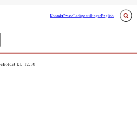
Kontakt
Presse
Ledige stillinger
English
Fold s
e links
egeringen - Flere links
eholdet kl. 12.30