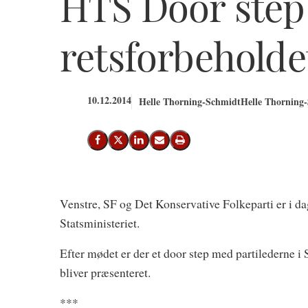
HTS Door ste
retsforbeholdet
10.12.2014
Helle Thorning-Schmidt
Helle Thorning-
Del på Facebook
Del på X (Twitter)
Del på LinkedIn
Send email
Print
Venstre, SF og Det Konservative Folkeparti er i da
Statsministeriet.
Efter mødet er der et door step med partilederne i S
bliver præsenteret.
***