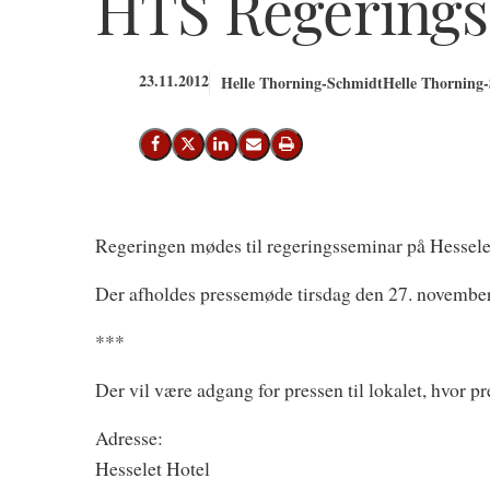
HTS Regerings
23.11.2012
Helle Thorning-Schmidt
Helle Thorning-
Del på Facebook
Del på X (Twitter)
Del på LinkedIn
Send email
Print
Regeringen mødes til regeringsseminar på Hessele
Der afholdes pressemøde tirsdag den 27. november 
***
Der vil være adgang for pressen til lokalet, hvor p
Adresse:
Hesselet Hotel