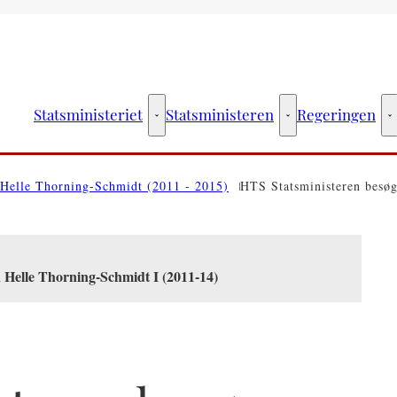
Statsministeriet
Statsministeren
Regeringen
Statsministeriet - Flere links
Statsministeren - Fler
R
Helle Thorning-Schmidt (2011 - 2015)
HTS Statsministeren besøg
n Helle Thorning-Schmidt I (2011-14)