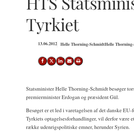
HTS Statsmini
Tyrkiet
13.06.2012
Helle Thorning-Schmidt
Helle Thorning-
Del på Facebook
Del på X (Twitter)
Del på LinkedIn
Send email
Print
Statsminister Helle Thorning-Schmidt besøger tor
premierminister Erdogan og præsident Gül.
Besøget er et led i varetagelsen af det danske E
Tyrkiets optagelsesforhandlinger, vil derfor være e
række udenrigspolitiske emner, herunder Syrien.