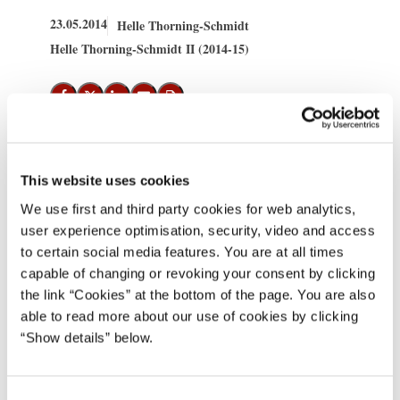
23.05.2014
Helle Thorning-Schmidt
Helle Thorning-Schmidt II (2014-15)
Del på Facebook
Del på X (Twitter)
Del på LinkedIn
Send email
Print
Statsminister Helle Thorning-Schmidt deltager den 26.-27. maj
This website uses cookies
2014 i nordisk statsministermøde i Island.
We use first and third party cookies for web analytics,
user experience optimisation, security, video and access
Statsministrene fra de nordiske lande – Sverige, Norge, Danmark,
to certain social media features. You are at all times
Finland og Island – mødes årligt for uformelt at drøfte fælles
capable of changing or revoking your consent by clicking
udfordringer. På dagsordenen for dette års møde er nordiske og
the link “Cookies” at the bottom of the page. You are also
regionale spørgsmål, blandt andet det nordiske udenrigs- og
able to read more about our use of cookies by clicking
sikkerhedspolitiske samarbejde og EU-spørgsmål samt aktuelle
“Show details” below.
udenrigspolitiske sager, herunder Ukraine og Afghanistan.
Den 27. maj mødes statsministrene med lederne af Grønland,
C