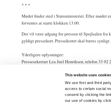
* * *
Mødet finder sted i Statsministeriet. Efter mødet e
forventes at starte klokken 13.00.
Der vil være adgang for pressen til Spejlsalen fra 
gyldigt pressekort. Pressekortet skal bæres synligt.
Yderligere oplysninger:
Pressesekretær Lea Juel Henriksen, telefon 33 92 
This website uses cookie
We use first and third part
access to certain social m
consent by clicking the li
Statsministeri
our use of cookies by clic
Prins Jørgens 
1218 Københa