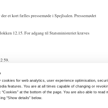
r der et kort fælles pressemøde i Spejlsalen. Pressemødet
klokken 12.15. For adgang til Statsministeriet kræves
22 59.
s
y cookies for web analytics, user experience optimisation, securi
edia features. You are at all times capable of changing or revoki
nk “Cookies” at the bottom of the page. You are also able to read
et
Databeskyttelse
king “Show details” below.
Gård 11
Cookies
vn K
Kontakt