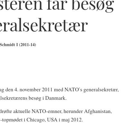
teren får besøg
eralsekretær
Schmidt I (2011-14)
ag den 4. november 2011 med NATO ́s generalsekretær,
lsekretærens besøg i Danmark.
t drøfte aktuelle NATO-emner, herunder Afghanistan,
-topmødet i Chicago, USA i maj 2012.