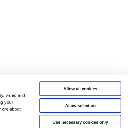
Allow all cookies
ty, video and
ng your
Allow selection
 more about
Statsministeriet på X
Regeringen.dk
Use necessary cookies only
Rigsombudsmanden på Færøerne