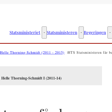
Statsministeriet
Statsministeren
Regeringen
Statsministeriet - Flere links
Statsministeren - Fler
R
Helle Thorning-Schmidt (2011 - 2015)
HTS Statsministeren får b
n Helle Thorning-Schmidt I (2011-14)