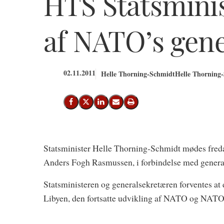
HTS Statsminis
af NATO’s gen
02.11.2011
Helle Thorning-Schmidt
Helle Thorning-
Del på Facebook
Del på X (Twitter)
Del på LinkedIn
Send email
Print
Statsminister Helle Thorning-Schmidt mødes fred
Anders Fogh Rasmussen, i forbindelse med genera
Statsministeren og generalsekretæren forventes a
Libyen, den fortsatte udvikling af NATO og NATO