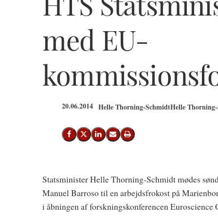
HTS Statsmini
med EU-
kommissionsf
20.06.2014
Helle Thorning-Schmidt
Helle Thorning-
Del på Facebook
Del på X (Twitter)
Del på LinkedIn
Send email
Print
Statsminister Helle Thorning-Schmidt mødes søn
Manuel Barroso til en arbejdsfrokost på Marienbo
i åbningen af forskningskonferencen Euroscienc