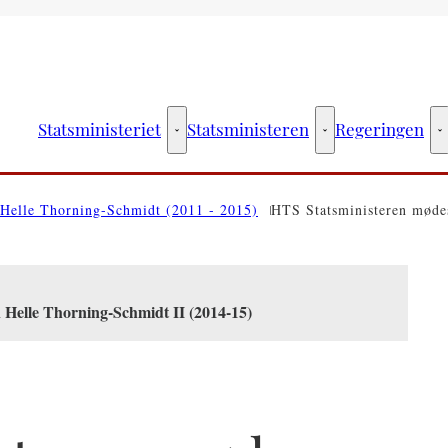
Statsministeriet
Statsministeren
Regeringen
Statsministeriet - Flere links
Statsministeren - Fler
R
Helle Thorning-Schmidt (2011 - 2015)
HTS Statsministeren mød
 Helle Thorning-Schmidt II (2014-15)