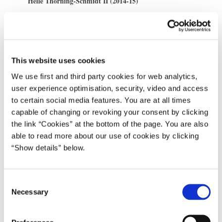
Helle Thorning-Schmidt II (2014-15)
Del på Facebook
Del på X (Twitter)
Del på LinkedIn
Send email
Print
This website uses cookies
Den franske præsident, François Hollande, har inviteret
We use first and third party cookies for web analytics,
statsminister Helle Thorning-Schmidt til møde i Paris lørdag den
user experience optimisation, security, video and access
21. juni 2014.
to certain social media features. You are at all times
capable of changing or revoking your consent by clicking
Til mødet er også inviteret bl.a. en række andre
the link “Cookies” at the bottom of the page. You are also
socialdemokratiske stats- og regeringschefer fra Belgien, Italien,
able to read more about our use of cookies by clicking
Rumænien Slovakiet, Tjekkiet og Østrig.
“Show details” below.
Formålet med mødet er at drøfte de prioriteter og rammer, der skal
besluttes på Det Europæiske Råd den 26.-27. juni 2014, og som
C
skal være retningsgivende for EU’s arbejde i de kommende år.
Necessary
o
n
s