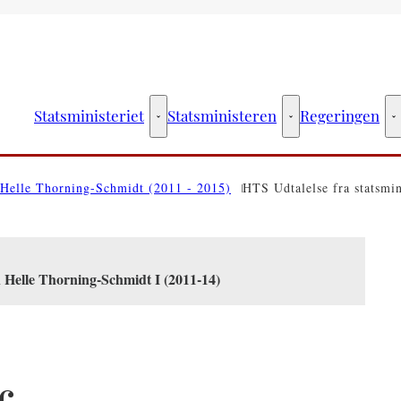
Statsministeriet
Statsministeren
Regeringen
Statsministeriet - Flere links
Statsministeren - Fler
R
Helle Thorning-Schmidt (2011 - 2015)
HTS Udtalelse fra statsmin
n Helle Thorning-Schmidt I (2011-14)