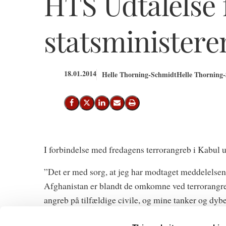
HTS Udtalelse 
statsministeren
18.01.2014
Helle Thorning-Schmidt
Helle Thorning-
Del på Facebook
Del på X (Twitter)
Del på LinkedIn
Send email
Print
I forbindelse med fredagens terrorangreb i Kabul 
”Det er med sorg, at jeg har modtaget meddelelsen
Afghanistan er blandt de omkomne ved terrorangreb
angreb på tilfældige civile, og mine tanker og dybe