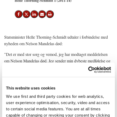
Helle Thorning-Schmidt I (2011-14)
Del på Facebook
Del på X (Twitter)
Del på LinkedIn
Send email
Print
Statsminister Helle Thorning-Schmidt udtaler i forbindelse med
nyheden om Nelson Mandelas død:
”Det er med stor sorg og vemod, jeg har modtaget meddelelsen
om Nelson Mandelas død. Jeg sender min dybeste medfølelse og
tanker til Nelson Mandelas familie og det sydafrikanske folk.
Sydafrika har mistet sin landsfader og første demokratisk valgte
præsident. Afrika har mistet en af sine store sønner. Vi har alle
This website uses cookies
mistet et fyrtårn i den evige kamp for frihed og retfærdighed.
We use first and third party cookies for web analytics,
Verden er blevet fattigere.
user experience optimisation, security, video and access
Efter at have været fængslet i 27 år af det umenneskelige
to certain social media features. You are at all times
apartheid-regime trådte Mandela frem og talte om fred og
capable of changing or revoking your consent by clicking