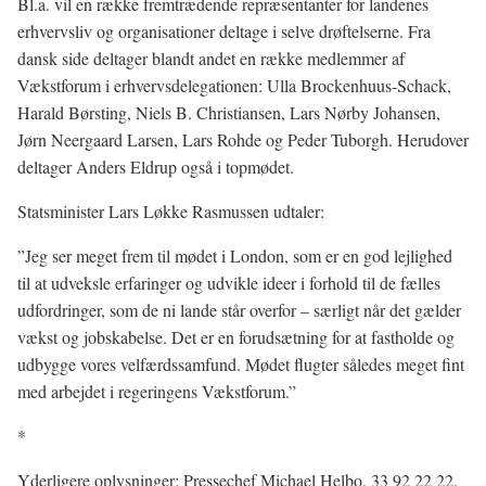
Bl.a. vil en række fremtrædende repræsentanter for landenes
erhvervsliv og organisationer deltage i selve drøftelserne. Fra
dansk side deltager blandt andet en række medlemmer af
Vækstforum i erhvervsdelegationen: Ulla Brockenhuus-Schack,
Harald Børsting, Niels B. Christiansen, Lars Nørby Johansen,
Jørn Neergaard Larsen, Lars Rohde og Peder Tuborgh. Herudover
deltager Anders Eldrup også i topmødet.
Statsminister Lars Løkke Rasmussen udtaler:
”Jeg ser meget frem til mødet i London, som er en god lejlighed
til at udveksle erfaringer og udvikle ideer i forhold til de fælles
udfordringer, som de ni lande står overfor – særligt når det gælder
vækst og jobskabelse. Det er en forudsætning for at fastholde og
udbygge vores velfærdssamfund. Mødet flugter således meget fint
med arbejdet i regeringens Vækstforum.”
*
Yderligere oplysninger: Pressechef Michael Helbo, 33 92 22 22.