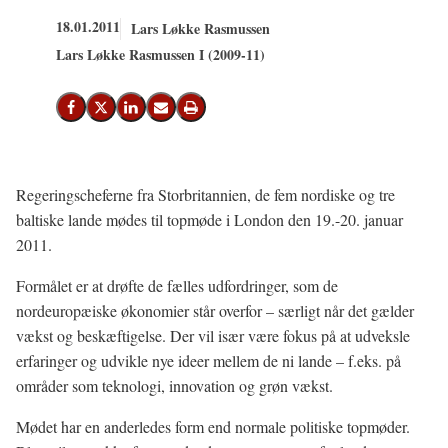
18.01.2011
Lars Løkke Rasmussen
Lars Løkke Rasmussen I (2009-11)
Del på Facebook
Del på X (Twitter)
Del på LinkedIn
Send email
Print
Regeringscheferne fra Storbritannien, de fem nordiske og tre
baltiske lande mødes til topmøde i London den 19.-20. januar
2011.
Formålet er at drøfte de fælles udfordringer, som de
nordeuropæiske økonomier står overfor – særligt når det gælder
vækst og beskæftigelse. Der vil især være fokus på at udveksle
erfaringer og udvikle nye ideer mellem de ni lande – f.eks. på
områder som teknologi, innovation og grøn vækst.
Mødet har en anderledes form end normale politiske topmøder.