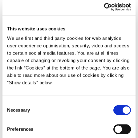
Lars Løkke Rasmussen I (2009-11)
Del på Facebook
Del på X (Twitter)
Del på LinkedIn
Send email
Print
This website uses cookies
We use first and third party cookies for web analytics,
Der afholdes door step på Marienborg i dag fredag den 26. august
user experience optimisation, security, video and access
2011 kl. 11:00.
to certain social media features. You are at all times
capable of changing or revoking your consent by clicking
Statsminister Lars Løkke Rasmussen vil komme med en udtalelse.
the link “Cookies” at the bottom of the page. You are also
Det vil ikke være muligt at stille spørgsmål.
able to read more about our use of cookies by clicking
“Show details” below.
* * *
C
Necessary
o
Der vil være adgang for pressen til Marienborg fra kl. 10.15. For
n
adgang til Marienborg kræves pressekort. Pressekortet skal bæres
s
synligt. Medbragte mobiltelefoner bedes slukket inden door
Preferences
e
steppets start.