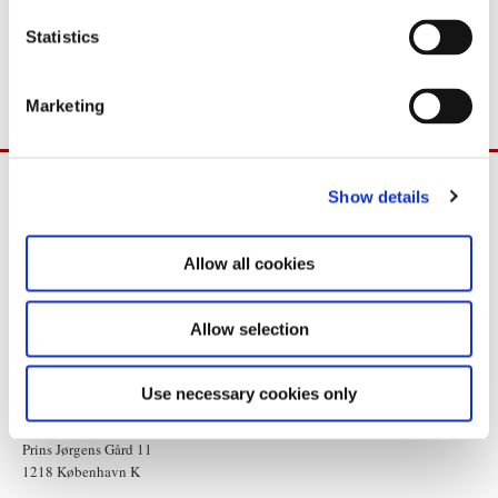
n
Det er ikke tilladt at anvende nogen former for trådløst
t
Statistics
sendeudstyr, herunder mikroports.
S
e
Marketing
l
e
c
Show details
t
i
o
Allow all cookies
n
Allow selection
Use necessary cookies only
Statsministeriet
Prins Jørgens Gård 11
1218 København K