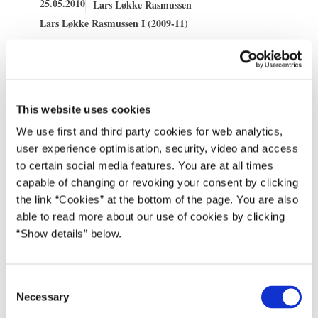
25.05.2010
Lars Løkke Rasmussen
Lars Løkke Rasmussen I (2009-11)
Del på Facebook
Del på X (Twitter)
Del på LinkedIn
Send email
Print
This website uses cookies
Statsminister Lars Løkke Rasmussen rejser den 26.-27. maj til en
We use first and third party cookies for web analytics,
international konference om klima og skov i Oslo for at deltage i
user experience optimisation, security, video and access
lanceringen af et partnerskab på skovområdet. Partnerskabet er en
to certain social media features. You are at all times
konkret opfølgning på Copenhagen Accord.
capable of changing or revoking your consent by clicking
the link “Cookies” at the bottom of the page. You are also
Statsministeren vil desuden deltage i en middag for blandt andre
able to read more about our use of cookies by clicking
stats- og regeringschefer samt mødes bilateralt med Kenyas
“Show details” below.
premierminister Odinga og den norske statsminister Stoltenberg
for at drøfte aktuelle internationale spørgsmål.
C
I forbindelse med konferencen udtaler statsministeren:
Necessary
o
”Jeg glæder mig over, at der med udgangspunkt i Copenhagen
n