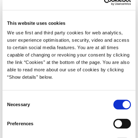
og de videregående uddannelser står overfor.
Statsminister Lars Løkke Rasmussen udtaler:
This website uses cookies
”Vores uddannelsessystem er udfordret, bl.a. fordi lande som
We use first and third party cookies for web analytics,
Kina, Indien og Sydkorea uddanner stadig flere på et meget højt
user experience optimisation, security, video and access
fagligt niveau. Det er derfor vigtigt, at vi forbedrer alle led i den
to certain social media features. You are at all times
fødekæde, som uddannelsessystemet udgør.
capable of changing or revoking your consent by clicking
the link “Cookies” at the bottom of the page. You are also
Det er afgørende for Danmarks muligheder for vækst, at vi har et
able to read more about our use of cookies by clicking
ud-dannelsessystem, som kan måle sig med de bedste i verden –
“Show details” below.
lige fra folkeskole over ungdomsuddannelser til universiteter og
andre videre-gående uddannelser.”
C
* * *
Necessary
o
n
Torsdag den 3. juni forud for mødet i regeringens Vækstforum
s
holder statsministeren, udenrigsministeren, finansministeren,
Preferences
e
økonomi- og erhvervsministeren, undervisningsministeren og
n
videnskabsministeren et møde med ledelsen på Ørestad