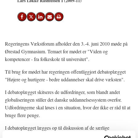
Lars Løkke Rasmussen I (2009-11)
Del på Facebook
Del på X (Twitter)
Del på LinkedIn
Send email
Print
Regeringens Vækstforum afholder den 3.-4. juni 2010 møde på
Ørestad Gymnasium. Temaet for mødet er "Viden og
kompetencer - fra folkeskole til universitet".
Til brug for mødet har regeringen offentliggjort debatoplægget
"Højere og hurtigere - bedre uddannelser skal drive væksten".
I debatoplægget skitseres de udfordringer, som blandt andet
globaliseringen stiller det danske uddannelsessystem overfor.
Udfordringerne skal løses i en situation, hvor der ikke er råd til at
bruge flere penge.
I debatoplægget lægges op til diskussion af de særlige
problemstillinger som hhv. folkeskolen, ungdomsuddannelserne