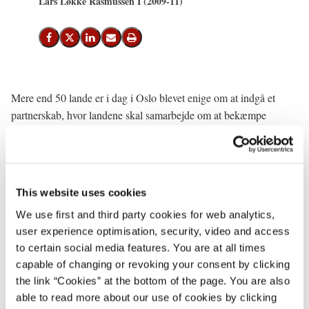
Lars Løkke Rasmussen I (2009-11)
Del på Facebook
Del på X (Twitter)
Del på LinkedIn
Send email
Print
Mere end 50 lande er i dag i Oslo blevet enige om at indgå et
partnerskab, hvor landene skal samarbejde om at bekæmpe
skovrydning.
Skovrydningen er i dag et massivt problem, der udgør 15-20% af
de globale udledninger. Partnerskabslandene, der omfatter både
This website uses cookies
udviklingslande og industrilande, var enige om, at der over de
kommende 3 år skal ydes op til 4 mia. dollars i finansiel støtte til
We use first and third party cookies for web analytics,
at standse skovfældning og til at plante ny skov. Målet er at fjerne
user experience optimisation, security, video and access
skovenes bidrag til den globale opvarmning.
to certain social media features. You are at all times
capable of changing or revoking your consent by clicking
Danmark har planlagt at bidrage med i alt 60 mio. kr. i 2010.
the link “Cookies” at the bottom of the page. You are also
able to read more about our use of cookies by clicking
Partnerskabet er en direkte udmøntning af Copenhagen Accord.