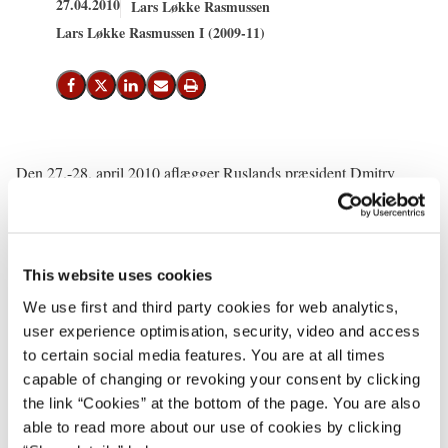
27.04.2010
Lars Løkke Rasmussen
Lars Løkke Rasmussen I (2009-11)
Del på Facebook
Del på X (Twitter)
Del på LinkedIn
Send email
Print
Den 27.-28. april 2010 aflægger Ruslands præsident Dmitry
Medvedev og fru Svetlana Medvedeva statsbesøg i Danmark.
Statsminister Lars Løkke Rasmussen har politiske samtaler med
præsident Medvedev den 28. april 2010, hvor hovedelementerne
vil være fortsat udbygning af det bilaterale forhold og Ruslands og
This website uses cookies
Danmarks fælles udfordringer på den udenrigspolitiske scene.
We use first and third party cookies for web analytics,
user experience optimisation, security, video and access
Statsminister Lars Løkke Rasmussen og fru Sólrun Løkke
to certain social media features. You are at all times
Rasmussen vil være værter ved regeringens frokost den 28. april
capable of changing or revoking your consent by clicking
2010 til ære for præsident Medvedev og fru Medvedeva.
the link “Cookies” at the bottom of the page. You are also
able to read more about our use of cookies by clicking
I den forbindelse udtaler statsminister Lars Løkke Rasmussen: