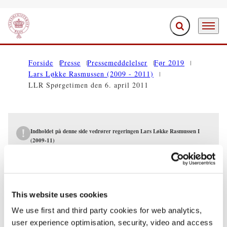
Fold søgefelt ud
Menu
Gå til forsiden
Forside
Presse
Pressemeddelelser
Før 2019
Lars Løkke Rasmussen (2009 - 2011)
LLR Spørgetimen den 6. april 2011
Indholdet på denne side vedrører regeringen Lars Løkke Rasmussen I
(2009-11)
PRESSEMEDDELELSER
LLR Spørgetimen den 6. april 2011
This website uses cookies
We use first and third party cookies for web analytics,
05.04.2011
Lars Løkke Rasmussen
user experience optimisation, security, video and access