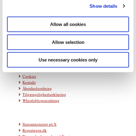
Show details
t
i
o
Statsministeriet
Allow all cookies
Prins Jørgens Gård 11
n
1218 København K
Allow selection
Telefon: +45 33 92 33 00
E-mail:
stm@stm.dk
Use necessary cookies only
Databeskyttelse
Cookies
Kontakt
Åbenhedsordning
Tilgængelighedserklæring
Whistleblowerordning
Statsministeriet på X
Regeringen.dk