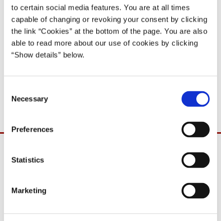
Lars Løkke Rasmussen I (2009-11)
to certain social media features. You are at all times
capable of changing or revoking your consent by clicking
Del på Facebook
Del på X (Twitter)
Del på LinkedIn
Send email
Print
the link “Cookies” at the bottom of the page. You are also
able to read more about our use of cookies by clicking
“Show details” below.
Undervisningsministeren og transportministeren deltager i
Folketingets spørgetime onsdag den 6. april 2011, jf. Folketingets
C
forretningsorden § 20, stk. 10.
Necessary
o
n
s
Preferences
e
n
t
Statistics
S
e
Marketing
l
e
c