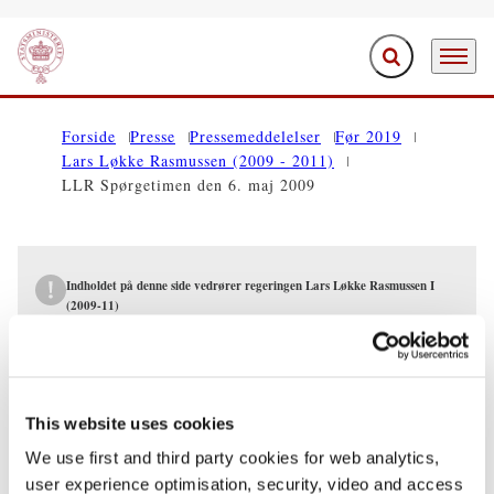
Fold søgefelt ud
Menu
Gå til forsiden
Forside
Presse
Pressemeddelelser
Før 2019
Lars Løkke Rasmussen (2009 - 2011)
LLR Spørgetimen den 6. maj 2009
Indholdet på denne side vedrører regeringen Lars Løkke Rasmussen I
(2009-11)
PRESSEMEDDELELSER
LLR Spørgetimen den 6. maj 2009
This website uses cookies
We use first and third party cookies for web analytics,
05.05.2009
Lars Løkke Rasmussen
user experience optimisation, security, video and access