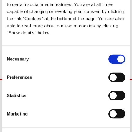
Lars Løkke Rasmussen I (2009-11)
to certain social media features. You are at all times
capable of changing or revoking your consent by clicking
Del på Facebook
Del på X (Twitter)
Del på LinkedIn
Send email
Print
the link “Cookies” at the bottom of the page. You are also
able to read more about our use of cookies by clicking
“Show details” below.
Ministeren for fødevarer, landbrug og fiskeri samt miljøministeren
deltager i Folketingets spørgetime onsdag den 6. majl 2009, jf.
C
Folketingets forretningsorden § 20, stk. 10.
Necessary
o
n
s
Preferences
e
n
t
Statistics
S
e
Marketing
l
e
c