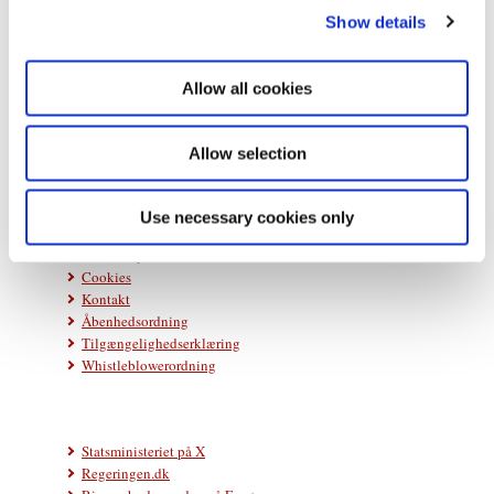
Show details
t
i
o
Statsministeriet
Allow all cookies
Prins Jørgens Gård 11
n
1218 København K
Allow selection
Telefon: +45 33 92 33 00
E-mail:
stm@stm.dk
Use necessary cookies only
Databeskyttelse
Cookies
Kontakt
Åbenhedsordning
Tilgængelighedserklæring
Whistleblowerordning
Statsministeriet på X
Regeringen.dk