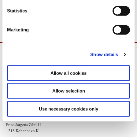
n
Yderligere oplysninger: Pressesekretær Michael Helbo, tlf.
t
Statistics
S
33922222.
e
Marketing
l
e
c
Show details
t
i
o
Allow all cookies
n
Allow selection
Use necessary cookies only
Statsministeriet
Prins Jørgens Gård 11
1218 København K