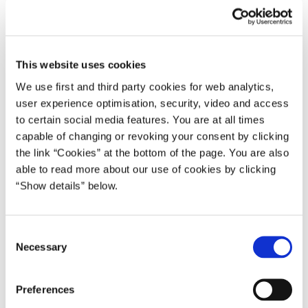
19.06.2009
Lars Løkke Rasmussen
Lars Løkke Rasmussen I (2009-11)
This website uses cookies
Del på Facebook
Del på X (Twitter)
Del på LinkedIn
Send email
Print
We use first and third party cookies for web analytics,
user experience optimisation, security, video and access
to certain social media features. You are at all times
Statsminister Lars Løkke Rasmussen deltager søndag den 21. juni
capable of changing or revoking your consent by clicking
i fejringen af selvstyrets ikrafttræden i Grønland.
the link “Cookies” at the bottom of the page. You are also
able to read more about our use of cookies by clicking
Statsministeren deltager blandt andet i en festgudstjeneste i Vor
“Show details” below.
Frelser Kirke, ceremonien i Landstinget samt i gallamiddagen i
kulturhuset Katuaq.
C
Mandag den 22. juni afholdes det årlige rigsmøde i Nuuk med
Necessary
o
deltagelse af statsministeren, landsstyreformand Kuupik Kleist og
n
lagmand Kaj Leo Johannesen.
s
Preferences
e
***