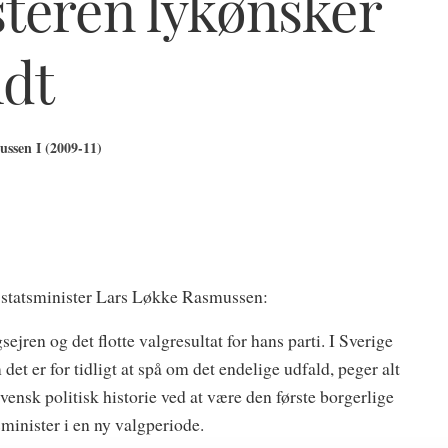
teren lykønsker
ldt
ssen I (2009-11)
er statsminister Lars Løkke Rasmussen:
jren og det flotte valgresultat for hans parti. I Sverige
et er for tidligt at spå om det endelige udfald, peger alt
vensk politisk historie ved at være den første borgerlige
sminister i en ny valgperiode.