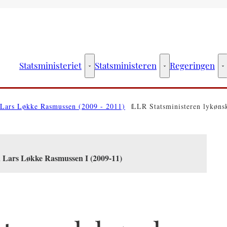
Statsministeriet
Statsministeren
Regeringen
Statsministeriet - Flere links
Statsministeren - Fler
R
Lars Løkke Rasmussen (2009 - 2011)
LLR Statsministeren lykønsk
n Lars Løkke Rasmussen I (2009-11)