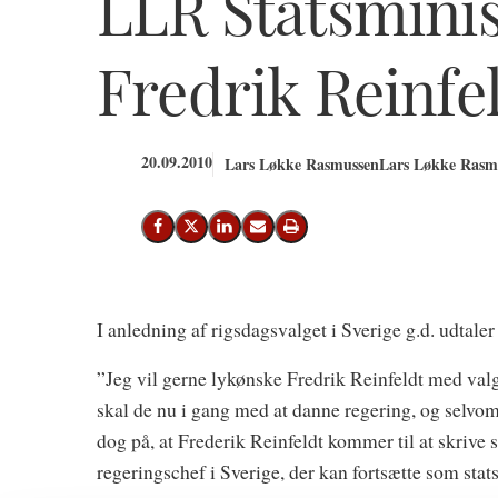
LLR Statsminis
Fredrik Reinfe
20.09.2010
Lars Løkke Rasmussen
Lars Løkke Rasmu
Del på Facebook
Del på X (Twitter)
Del på LinkedIn
Send email
Print
I anledning af rigsdagsvalget i Sverige g.d. udtal
”Jeg vil gerne lykønske Fredrik Reinfeldt med valgse
skal de nu i gang med at danne regering, og selvom d
dog på, at Frederik Reinfeldt kommer til at skrive s
regeringschef i Sverige, der kan fortsætte som stat