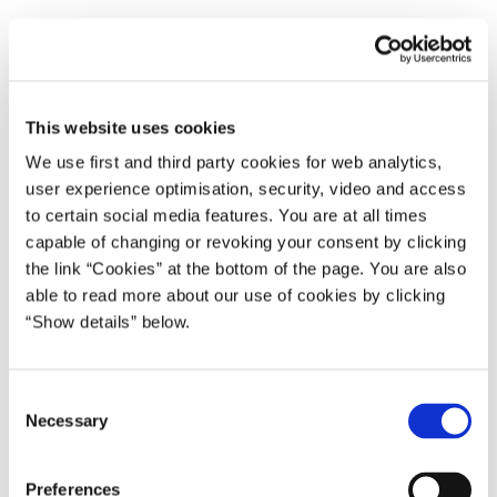
02.06.2009
Lars Løkke Rasmussen
Lars Løkke Rasmussen I (2009-11)
Del på Facebook
Del på X (Twitter)
Del på LinkedIn
Send email
Print
This website uses cookies
We use first and third party cookies for web analytics,
user experience optimisation, security, video and access
Statsminister Lars Løkke Rasmussen mødes onsdag den 3. juni
to certain social media features. You are at all times
med den russiske udenrigsminister Sergey Lavrov i
capable of changing or revoking your consent by clicking
the link “Cookies” at the bottom of the page. You are also
Statsministeriet.
able to read more about our use of cookies by clicking
På dagsordenen for mødet er bl.a. de bilaterale relationer mellem
“Show details” below.
Danmark og Rusland samt klima og forberedelserne frem imod
COP15 i december i København.
C
* * *
Necessary
o
n
Efter mødet er der et kort doorstep i Spejlsalen. Dette forventes at
s
starte cirka klokken 15:15.
Preferences