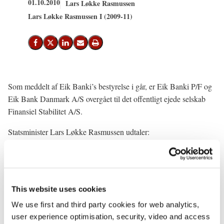
01.10.2010
Lars Løkke Rasmussen
Lars Løkke Rasmussen I (2009-11)
Del på Facebook
Del på X (Twitter)
Del på LinkedIn
Send email
Print
Som meddelt af Eik Banki’s bestyrelse i går, er Eik Banki P/F og
Eik Bank Danmark A/S overgået til det offentligt ejede selskab
Finansiel Stabilitet A/S.
Statsminister Lars Løkke Rasmussen udtaler:
”Det er en meget alvorlig situation for banken og dens ejere og for
banksystemet på Færøerne, hvilket jeg har haft lejlighed til at
drøfte med lagmand Kaj Leo Johannesen. I en sådan situation er
det helt afgørende, at vi kan opretholde tilliden til det finansielle
This website uses cookies
system.
We use first and third party cookies for web analytics,
user experience optimisation, security, video and access
Med gennemførelsen af Bankpakken i 2008 fik vi mulighed for at