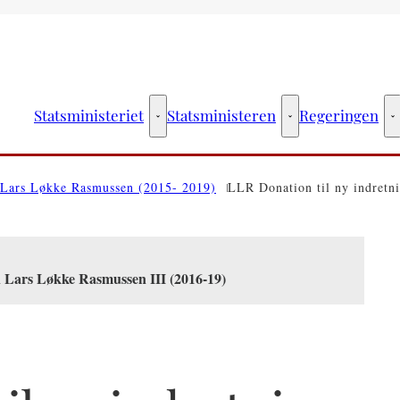
Statsministeriet
Statsministeren
Regeringen
Statsministeriet - Flere links
Statsministeren - Fler
R
Lars Løkke Rasmussen (2015- 2019)
LLR Donation til ny indretn
n Lars Løkke Rasmussen III (2016-19)