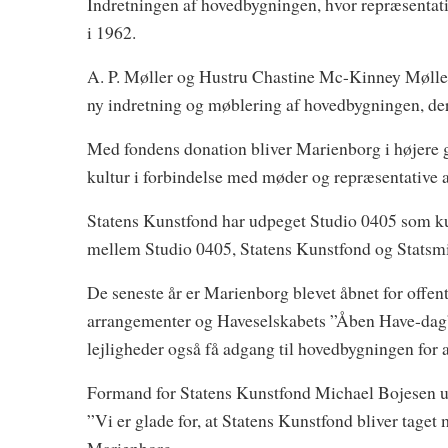
Indretningen af hovedbygningen, hvor repræsentatio
i 1962.
A. P. Møller og Hustru Chastine Mc-Kinney Møllers
ny indretning og møblering af hovedbygningen, der f
Med fondens donation bliver Marienborg i højere g
kultur i forbindelse med møder og repræsentative 
Statens Kunstfond har udpeget Studio 0405 som kur
mellem Studio 0405, Statens Kunstfond og Statsminis
De seneste år er Marienborg blevet åbnet for offen
arrangementer og Haveselskabets ”Åben Have-dag” 
lejligheder også få adgang til hovedbygningen for 
Formand for Statens Kunstfond Michael Bojesen u
”Vi er glade for, at Statens Kunstfond bliver taget