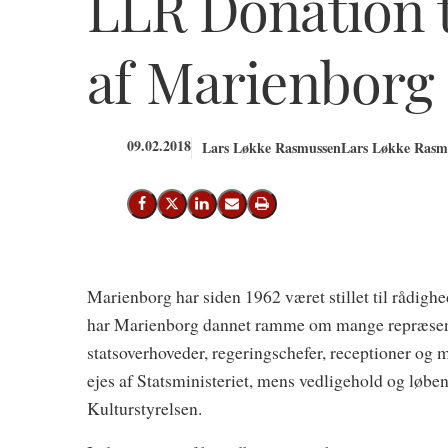
LLR Donation t
af Marienborg
09.02.2018
Lars Løkke Rasmussen
Lars Løkke Rasmu
Del på Facebook
Del på X (Twitter)
Del på LinkedIn
Send email
Print
Marienborg har siden 1962 været stillet til rådighed
har Marienborg dannet ramme om mange repræsent
statsoverhoveder, regeringschefer, receptioner o
ejes af Statsministeriet, mens vedligehold og løbe
Kulturstyrelsen.