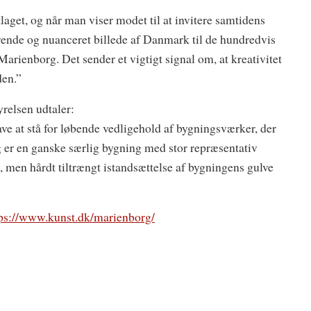
aget, og når man viser modet til at invitere samtidens
arende og nuanceret billede af Danmark til de hundredvis
Marienborg. Det sender et vigtigt signal om, at kreativitet
den.”
relsen udtaler:
ave at stå for løbende vedligehold af bygningsværker, der
 er en ganske særlig bygning med stor repræsentativ
 men hårdt tiltrængt istandsættelse af bygningens gulve
tps://www.kunst.dk/marienborg/