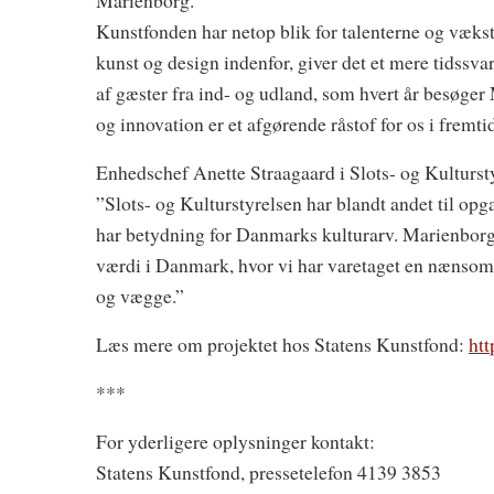
Marienborg.
Kunstfonden har netop blik for talenterne og vækstl
kunst og design indenfor, giver det et mere tidssv
af gæster fra ind- og udland, som hvert år besøger 
og innovation er et afgørende råstof for os i fremti
Enhedschef Anette Straagaard i Slots- og Kultursty
”Slots- og Kulturstyrelsen har blandt andet til opg
har betydning for Danmarks kulturarv. Marienborg
værdi i Danmark, hvor vi har varetaget en nænsom,
og vægge.”
Læs mere om projektet hos Statens Kunstfond:
ht
***
For yderligere oplysninger kontakt:
Statens Kunstfond, pressetelefon 4139 3853