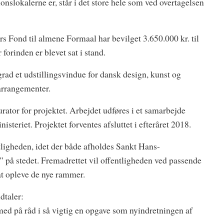
nslokalerne er, står i det store hele som ved overtagelsen
 Fond til almene Formaal har bevilget 3.650.000 kr. til
orinden er blevet sat i stand.
rad et udstillingsvindue for dansk design, kunst og
arrangementer.
ator for projektet. Arbejdet udføres i et samarbejde
teriet. Projektet forventes afsluttet i efteråret 2018.
tligheden, idet der både afholdes Sankt Hans-
på stedet. Fremadrettet vil offentligheden ved passende
at opleve de nye rammer.
dtaler:
 med på råd i så vigtig en opgave som nyindretningen af