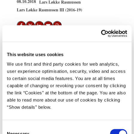
08.10.2018
Lars Løkke Rasmussen
Lars Løkke Rasmussen III (2016-19)
Del på Facebook
Del på X (Twitter)
Del på LinkedIn
Send email
Print
Statsminister Lars Løkke Rasmussen, energi-, forsynings- og
This website uses cookies
klimaminister Lars Chr. Lilleholt, transport-, bygnings- og
We use first and third party cookies for web analytics,
boligminister Ole Birk Olesen, miljø-, og fødevareminister Jakob
user experience optimisation, security, video and access
Ellemann-Jensen, skatteminister Karsten Lauritzen og børne- og
to certain social media features. You are at all times
socialminister Mai Mercado præsenterer regeringens klima- og
capable of changing or revoking your consent by clicking
luftudspil tirsdag den 9. oktober 2018.
the link “Cookies” at the bottom of the page. You are also
able to read more about our use of cookies by clicking
Præsentationen finder sted på hjørnet af Christians Brygge og
“Show details” below.
Frederiksholms Kanal v/ BLOX kl. 10.30.
Pressen er velkommen fra kl. 10.00.
C
***
Necessary