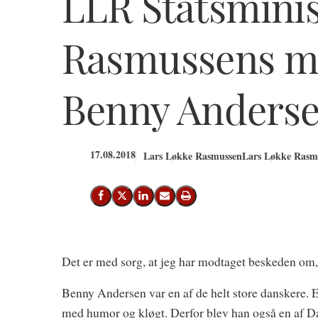
LLR Statsminis
Rasmussens m
Benny Anders
17.08.2018
Lars Løkke Rasmussen
Lars Løkke Rasmu
Del på Facebook
Del på X (Twitter)
Del på LinkedIn
Send email
Print
Det er med sorg, at jeg har modtaget beskeden om, 
Benny Andersen var en af de helt store danskere. E
med humor og kløgt. Derfor blev han også en af D