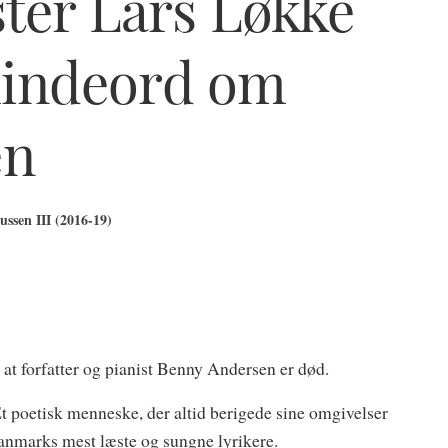
ter Lars Løkke
indeord om
en
ssen III (2016-19)
at forfatter og pianist Benny Andersen er død.
t poetisk menneske, der altid berigede sine omgivelser
anmarks mest læste og sungne lyrikere.