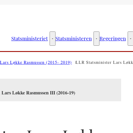
Statsministeriet
Statsministeren
Regeringen
Statsministeriet - Flere links
Statsministeren - Fler
R
Lars Løkke Rasmussen (2015- 2019)
LLR Statsminister Lars Løk
n Lars Løkke Rasmussen III (2016-19)