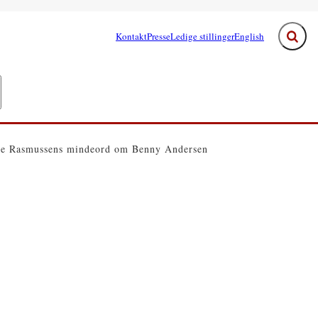
Kontakt
Presse
Ledige stillinger
English
Fold s
e links
egeringen - Flere links
ke Rasmussens mindeord om Benny Andersen