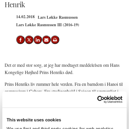
Henrik
14.02.2018
Lars Løkke Rasmussen
Lars Løkke Rasmussen III (2016-19)
Del på Facebook
Del på X (Twitter)
Del på LinkedIn
Send email
Print
Det er med stor sorg, at jeg har modtaget meddelelsen om Hans
Kongelige Højhed Prins Henriks død.
Prins Henriks liv rummer hele verden. Fra en barndom i Hanoi til
gymnasium i Cahors. Fra studieophold i Saigon til værnepligt i
Algeriet. Fra en diplomatisk karriere i London til at være et skattet
samlingspunkt for den kongelige familie i Danmark.
Han mestrede på bedste vis den danske humor og selvironi. Han
This website uses cookies
brændte for finere fransk madlavning og besad charme og sans for
We use first and third party cookies for web analytics,