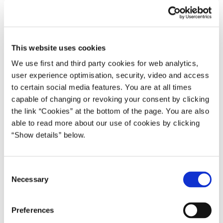
29.11.2010
Lars Løkke Rasmussen
Lars Løkke Rasmussen I (2009-11)
Del på Facebook
Del på X (Twitter)
Del på LinkedIn
Send email
Print
This website uses cookies
We use first and third party cookies for web analytics,
user experience optimisation, security, video and access
Statsminister Lars Løkke Rasmussen deltager tirsdag den 30.
to certain social media features. You are at all times
november 2010 i den officielle åbning af Agromek 2010, der
capable of changing or revoking your consent by clicking
finder sted i Herning.
the link “Cookies” at the bottom of the page. You are also
able to read more about our use of cookies by clicking
Agromek er den største udstilling af landbrugsmaskiner og
“Show details” below.
landbrugsudstyr i Norden og afspejler danske virksomheders
stærke position på fødevareområdet.
C
Den samlede danske eksport af landbrugsprodukter og -udstyr i
Necessary
o
2009 var på mere end 100 mia. kr., hvilket svarer til godt 20 pct.
n
af den samlede vareeksport.
s
Preferences
e
*