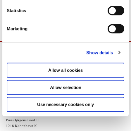
n
t
Statistics
Yderligere oplysninger: Pressesekretær Lea Juel Henriksen, 33 92
S
22 59.
e
Marketing
l
e
c
Show details
t
i
o
Allow all cookies
n
Allow selection
Use necessary cookies only
Statsministeriet
Prins Jørgens Gård 11
1218 København K