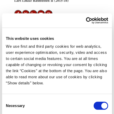
Lars Løkke Rasmussen II (2015-16)
Del på Facebook
Del på X (Twitter)
Del på LinkedIn
Send email
Print
Statsminister Lars Løkke Rasmussen tager tirsdag den 20. oktober
This website uses cookies
til Korsør.
We use first and third party cookies for web analytics,
Statsministeren mødes med blandt andre repræsentanter fra byens
user experience optimisation, security, video and access
to certain social media features. You are at all times
erhvervsliv og Slagelses borgmester Stén Knuth. De skal bl.a.
capable of changing or revoking your consent by clicking
drøfte erhvervsudvikling og udflytning af statslige arbejdspladser.
the link “Cookies” at the bottom of the page. You are also
Mødet starter kl. 11.30. Mødet er ikke åbent for pressen.
able to read more about our use of cookies by clicking
Herefter ser statsministeren og borgmesteren Korsør Havn, og
“Show details” below.
bliver vist rundt på Glasværket i Korsør. Pressen er velkommen til
at følge med.
C
Mødetid for pressen er kl. 11.45 uden for Korsør gl. Rådhus,
Necessary
o
Caspar Brandts Plads 3, Korsør.
n