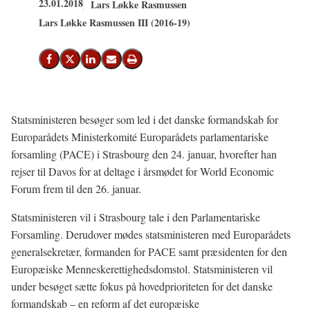
23.01.2018
Lars Løkke Rasmussen
Lars Løkke Rasmussen III (2016-19)
Del på Facebook
Del på X (Twitter)
Del på LinkedIn
Send email
Print
Statsministeren besøger som led i det danske formandskab for
Europarådets Ministerkomité Europarådets parlamentariske
forsamling (PACE) i Strasbourg den 24. januar, hvorefter han
rejser til Davos for at deltage i årsmødet for World Economic
Forum frem til den 26. januar.
Statsministeren vil i Strasbourg tale i den Parlamentariske
Forsamling. Derudover mødes statsministeren med Europarådets
generalsekretær, formanden for PACE samt præsidenten for den
Europæiske Menneskerettighedsdomstol. Statsministeren vil
under besøget sætte fokus på hovedprioriteten for det danske
formandskab – en reform af det europæiske