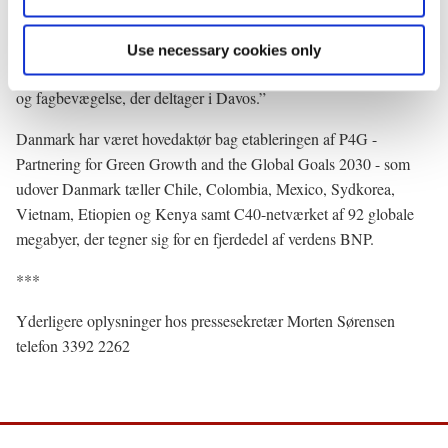
til P4G og hente inspiration til arbejdet i Disruptionrådet.
Jeg ser frem til drøftelser både med internationale
Use necessary cookies only
samarbejdspartnere og de danske repræsentanter fra virksomheder
og fagbevægelse, der deltager i Davos.”
Danmark har været hovedaktør bag etableringen af P4G -
Partnering for Green Growth and the Global Goals 2030 - som
udover Danmark tæller Chile, Colombia, Mexico, Sydkorea,
Vietnam, Etiopien og Kenya samt C40-netværket af 92 globale
megabyer, der tegner sig for en fjerdedel af verdens BNP.
***
Yderligere oplysninger hos pressesekretær Morten Sørensen
telefon 3392 2262