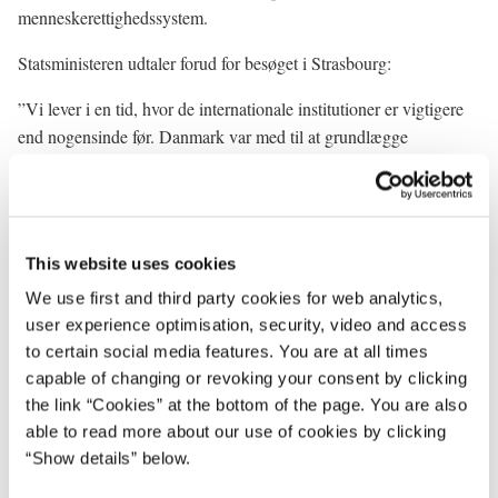
menneskerettighedssystem.
Statsministeren udtaler forud for besøget i Strasbourg:
”Vi lever i en tid, hvor de internationale institutioner er vigtigere
end nogensinde før. Danmark var med til at grundlægge
Europarådet, som i årtier har kæmpet og fortsat kæmper for de
værdier, vores samfund bygger på. Det kræver reformer at sikre
fortsat opbakning til menneskerettighedssystemet.
Det er regeringens holdning, at kriminelle udlændinge i videst
This website uses cookies
muligt omfang skal udvises af Danmark. Og vi har rejst en kritisk
We use first and third party cookies for web analytics,
diskussion af Den Europæiske Menneskerettighedsdomstols
user experience optimisation, security, video and access
fortolkning af konventionen, fordi den i nogle sager har ført til en
to certain social media features. You are at all times
urimelig situation.
capable of changing or revoking your consent by clicking
the link “Cookies” at the bottom of the page. You are also
Der er tegn på, at Menneskerettighedsdomstolen allerede lytter og
able to read more about our use of cookies by clicking
er på vej i den rigtige retning. Det er positivt. Den udvikling skal
“Show details” below.
vi fastholde og skubbe yderligere til i vores reforminitiativ. Det