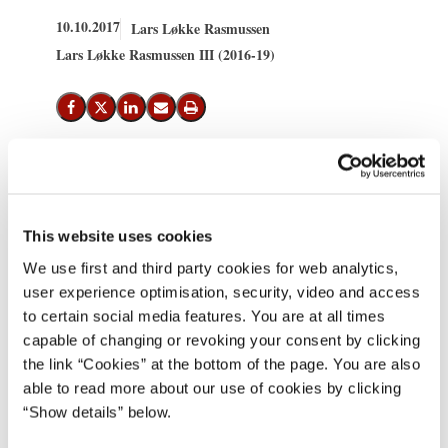
10.10.2017
Lars Løkke Rasmussen
Lars Løkke Rasmussen III (2016-19)
Del på Facebook
Del på X (Twitter)
Del på LinkedIn
Send email
Print
Onsdag den 11. oktober får statsminister Lars Løkke Rasmussen
besøg af formanden for Det Europæiske Råd, Donald Tusk.
This website uses cookies
Mødet finder sted kl. 9.00 i Statsministeriet.
We use first and third party cookies for web analytics,
user experience optimisation, security, video and access
to certain social media features. You are at all times
Under mødet skal statsministeren og formanden for Det
capable of changing or revoking your consent by clicking
Europæiske Råd drøfte forberedelsen af EU-topmødet den 19.-20.
the link “Cookies” at the bottom of the page. You are also
oktober – herunder de ideer om EU’s fremtid, som præsident
able to read more about our use of cookies by clicking
Macron og Kommissionsformand Juncker har præsenteret.
“Show details” below.
***