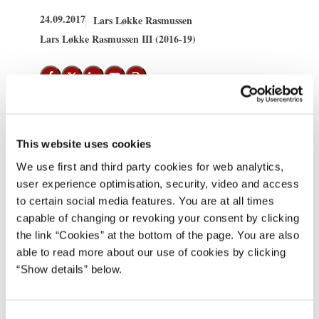
24.09.2017
Lars Løkke Rasmussen
Lars Løkke Rasmussen III (2016-19)
Del på Facebook
Del på X (Twitter)
Del på LinkedIn
Send email
Print
Statsminister Lars Løkke Rasmussen udtaler:
This website uses cookies
”Jeg vil gerne ønske kansler Merkel tillykke med endnu en
We use first and third party cookies for web analytics,
user experience optimisation, security, video and access
periode i spidsen for Tyskland.
to certain social media features. You are at all times
capable of changing or revoking your consent by clicking
Tyskland er en utrolig vigtig partner for Danmark. Tyskland er
the link “Cookies” at the bottom of the page. You are also
vores vigtigste og største handelspartner, så fortsat stabilitet og
able to read more about our use of cookies by clicking
fremgang i den tyske økonomi er af stor betydning for dansk
“Show details” below.
økonomi og beskæftigelse. Og politisk er Tyskland det naturlige
omdrejningspunkt i Europa.
C