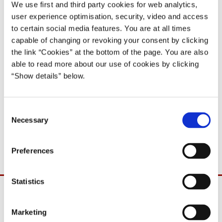
mandag den 16. november ‎2015 kl. 12.00
We use first and third party cookies for web analytics,
user experience optimisation, security, video and access
16.11.2015
to certain social media features. You are at all times
Lars Løkke Rasmussen
capable of changing or revoking your consent by clicking
Lars Løkke Rasmussen II (2015-16)
the link “Cookies” at the bottom of the page. You are also
able to read more about our use of cookies by clicking
Del på Facebook
Del på X (Twitter)
Del på LinkedIn
Send email
Print
“Show details” below.
C
For at vise solidaritet opfordres alle danskere til at observere et
Necessary
o
minuts stilhed i dag den 16. november 2015 kl. 12.00, samtidig
n
med befolkningerne i resten af Europa.
s
Preferences
e
n
t
Statistics
S
e
Marketing
l