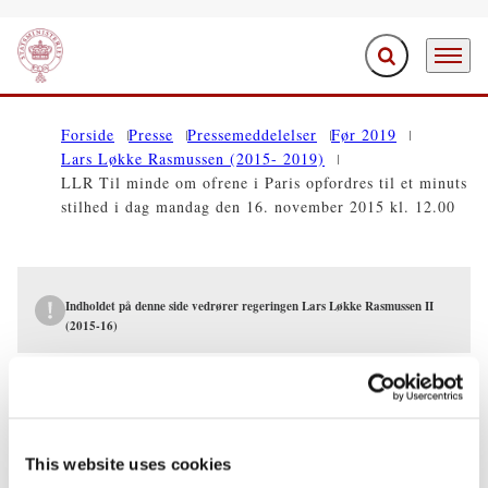
Fold søgefelt ud
Menu
Gå til forsiden
Forside
Presse
Pressemeddelelser
Før 2019
Lars Løkke Rasmussen (2015- 2019)
LLR Til minde om ofrene i Paris opfordres til et minuts
stilhed i dag mandag den 16. november ‎2015 kl. 12.00
Indholdet på denne side vedrører regeringen Lars Løkke Rasmussen II
(2015-16)
PRESSEMEDDELELSER
LLR Til minde om ofrene i Paris
opfordres til et minuts stilhed i dag
This website uses cookies