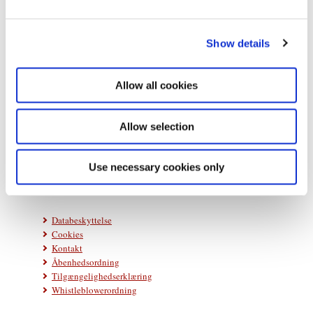
e
c
Show details
t
i
o
Allow all cookies
n
Statsministeriet
Prins Jørgens Gård 11
Allow selection
1218 København K
Telefon: +45 33 92 33 00
Use necessary cookies only
E-mail:
stm@stm.dk
Databeskyttelse
Cookies
Kontakt
Åbenhedsordning
Tilgængelighedserklæring
Whistleblowerordning