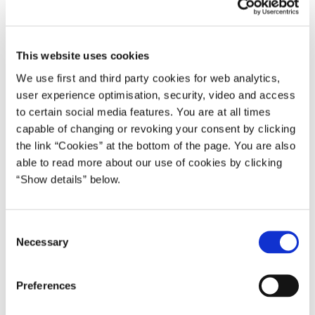
14.02.2000
Poul Nyrup Rasmussen
Poul Nyrup Rasmussen IV (1998-2001)
This website uses cookies
We use first and third party cookies for web analytics,
Del på Facebook
Del på X (Twitter)
Del på LinkedIn
Send email
Print
user experience optimisation, security, video and access
to certain social media features. You are at all times
capable of changing or revoking your consent by clicking
Det rådgivende udvalg vedrørende Grønlands økonomi har
the link “Cookies” at the bottom of the page. You are also
udarbejdet sin årlige beretning om den økonomiske udvikling i
able to read more about our use of cookies by clicking
Grønland.
“Show details” below.
Beretningen offentliggøres
tirsdag den 15. februar 2000 kl.
.
13.00
Den kan afhentes i Statsministeriet samt hos
C
Rigsombudsmanden i Grønland kl. 9.00 lokal tid. Endvidere vil
Necessary
o
den være tilgængelig på Statsministeriets hjemmeside,
n
www.stm.dk
.
s
Preferences
e
Uddannelse er specialtema i beretningen denne gang. Herudover
n