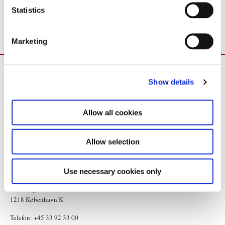
indeholder den kapitler om strukturpolitiske problemstillinger,
t
Statistics
fiskeriet samt den generelle økonomiske situation.
S
e
Marketing
l
e
c
Show details
t
i
o
Allow all cookies
n
Allow selection
Use necessary cookies only
Statsministeriet
Prins Jørgens Gård 11
1218 København K
Telefon: +45 33 92 33 00