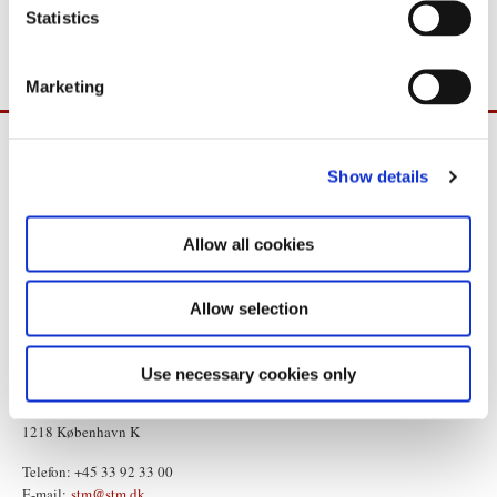
t
Statistics
Jeppesen på samme nummer.
S
e
Marketing
l
e
c
Show details
t
i
o
Allow all cookies
n
Allow selection
Use necessary cookies only
Statsministeriet
Prins Jørgens Gård 11
1218 København K
Telefon: +45 33 92 33 00
E-mail:
stm@stm.dk