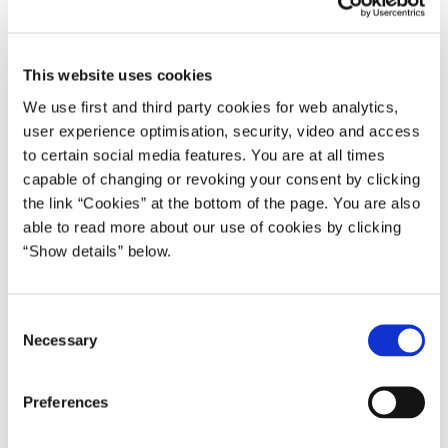
16.11.2000
Poul Nyrup Rasmussen
Poul Nyrup Rasmussen IV (1998-2001)
This website uses cookies
Del på Facebook
Del på X (Twitter)
Del på LinkedIn
Send email
Print
We use first and third party cookies for web analytics,
user experience optimisation, security, video and access
to certain social media features. You are at all times
Fredag den 17. november 2000 mødes forbundskansler Gerhard
capable of changing or revoking your consent by clicking
Schröder og statsminister Poul Nyrup Rasmussen.
the link “Cookies” at the bottom of the page. You are also
able to read more about our use of cookies by clicking
De to regeringschefer vil på mødet bl.a. diskutere det kommende
“Show details” below.
EU-topmøde i Nice den 8.-9. december 2000.
Mødet finder sted på Mikkelgaard, Rungsted Strandvej 302.
C
Klokken ca. 18.20 er der fælles pressebriefing i 'Vognporten' på
Necessary
o
Mikkelgaard.
n
s
Pressen bedes tilmelde sig arrangementet hos Statsministeriet,
Preferences
e
Ministersekretariatet på telefon 33 92 22 01 senest fredag kl.
n
11.00. Yderligere oplysninger hos ministersekretariatschef Bo