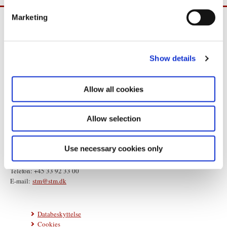
e
Marketing
l
e
c
Show details
t
i
o
Allow all cookies
n
Allow selection
Statsministeriet
Prins Jørgens Gård 11
Use necessary cookies only
1218 København K
Telefon: +45 33 92 33 00
E-mail:
stm@stm.dk
Databeskyttelse
Cookies