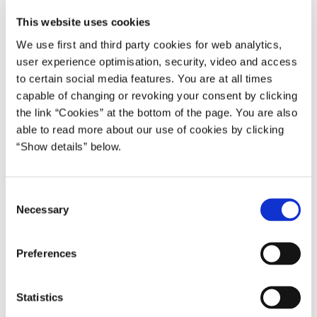
Poul Nyrup Rasmussen IV (1998-2001)
This website uses cookies
Del på Facebook
Del på X (Twitter)
Del på LinkedIn
Send email
Print
We use first and third party cookies for web analytics,
user experience optimisation, security, video and access
to certain social media features. You are at all times
capable of changing or revoking your consent by clicking
Statsminister Poul Nyrup Rasmussen ønsker George W. Bush
the link “Cookies” at the bottom of the page. You are also
tillykke med valget som USA's 43. præsident. Poul Nyrup
able to read more about our use of cookies by clicking
Rasmussen sendte i nat et lykønskningstelegram, hvor han hilste
“Show details” below.
den ny præsident velkommen:
'USA er en overordentlig vigtig samarbejdspartner for Danmark
C
og Europa. Det gælder i NATO-alliancen og i hele det globale
Necessary
o
samarbejde, hvor USA har en ledende rolle. Jeg ser frem til at
n
kunne fortsætte de meget nære relationer mellem USA og
s
Danmark, både når det gælder det direkte samarbejde mellem
Preferences
e
vore to lande og i de internationale organisationer'.
n
t
Statistics
S