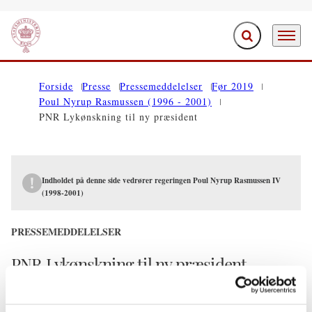
Fold søgefelt ud
Menu
Gå til forsiden
Forside
Presse
Pressemeddelelser
Før 2019
Poul Nyrup Rasmussen (1996 - 2001)
PNR Lykønskning til ny præsident
Indholdet på denne side vedrører regeringen Poul Nyrup Rasmussen IV
(1998-2001)
PRESSEMEDDELELSER
PNR Lykønskning til ny præsident
14.12.2000
Poul Nyrup Rasmussen