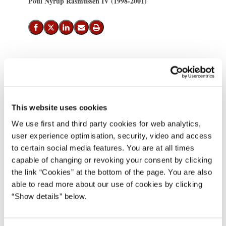
Poul Nyrup Rasmussen IV (1998-2001)
Del på Facebook
Del på X (Twitter)
Del på LinkedIn
Send email
Print
Nice-traktaten er på dagsordenen, når præsident Jacques Chirac
kommer på arbejdsbesøg hos statsminister Poul Nyrup
Rasmussen i aften den 27. november 2000.
This website uses cookies
'Det er sidste runde før Nice. Nu gælder det Danmarks interesser.
We use first and third party cookies for web analytics,
Vi skal finde løsninger, som vi alle sammen kan fungere med, og
user experience optimisation, security, video and access
som bygger på ligeværd og gensidig respekt. Og så skal vi
to certain social media features. You are at all times
fastholde, hvad det hele drejer sig om: At vi i Nice finder de
capable of changing or revoking your consent by clicking
løsninger, der gør, at Europa med de nye demokratiske landes
the link “Cookies” at the bottom of the page. You are also
optagelse varigt kan blive helt og fredeligt', siger Poul Nyrup
able to read more about our use of cookies by clicking
Rasmussen forud for aftenens møde.
“Show details” below.
Besøget indledes med en fremvisning af Bjørn Nørgaards