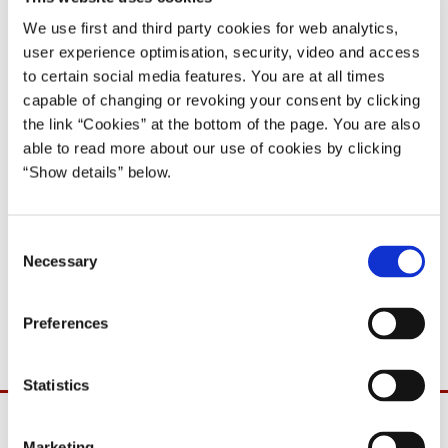
07.12.1999
Poul Nyrup Rasmussen
We use first and third party cookies for web analytics,
Poul Nyrup Rasmussen IV (1998-2001)
user experience optimisation, security, video and access
to certain social media features. You are at all times
Del på Facebook
Del på X (Twitter)
Del på LinkedIn
Send email
Print
capable of changing or revoking your consent by clicking
the link “Cookies” at the bottom of the page. You are also
able to read more about our use of cookies by clicking
Statsminister Poul Nyrup Rasmussen rejser torsdag den 9.
“Show details” below.
december 1999 til Helsingfors for at deltage i møde i Det
Europæiske Råd den 10. og 11. december.
C
Torsdag aften deltager statsministeren i møde med de øvrige
Necessary
o
socialdemokratiske partiledere (PES – Party of European
n
Socialists).
s
Preferences
e
n
t
Statistics
S
e
Marketing