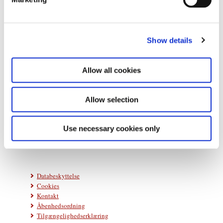
l
e
c
Show details
t
i
o
Allow all cookies
n
Statsministeriet
Allow selection
Prins Jørgens Gård 11
1218 København K
Use necessary cookies only
Telefon: +45 33 92 33 00
E-mail:
stm@stm.dk
Databeskyttelse
Cookies
Kontakt
Åbenhedsordning
Tilgængelighedserklæring