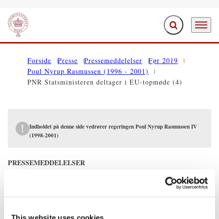
Fold søgefelt ud
Menu
Gå til forsiden
Forside
Presse
Pressemeddelelser
Før 2019
Poul Nyrup Rasmussen (1996 - 2001)
PNR Statsministeren deltager i EU-topmøde (4)
Indholdet på denne side vedrører regeringen Poul Nyrup Rasmussen IV
(1998-2001)
PRESSEMEDDELELSER
PNR Statsministeren deltager i EU-
topmøde (4)
This website uses cookies