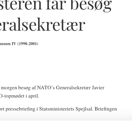
teren får besøg
eralsekretær
ussen IV (1998-2001)
 i morgen besøg af NATO’s Generalsekretær Javier
O-topmødet i april.
rt pressebriefing i Statsministeriets Spejlsal. Briefingen