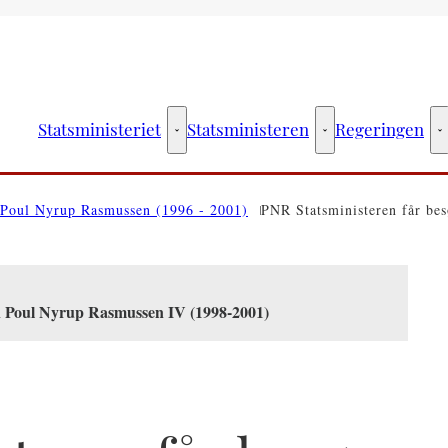
Statsministeriet
Statsministeren
Regeringen
Statsministeriet - Flere links
Statsministeren - Fler
R
Poul Nyrup Rasmussen (1996 - 2001)
PNR Statsministeren får be
en Poul Nyrup Rasmussen IV (1998-2001)