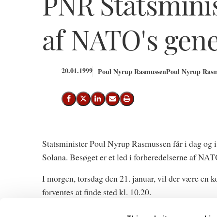
PNR Statsminis
af NATO's gen
20.01.1999
Poul Nyrup Rasmussen
Poul Nyrup Rasm
Del på Facebook
Del på X (Twitter)
Del på LinkedIn
Send email
Print
Statsminister Poul Nyrup Rasmussen får i dag og
Solana. Besøget er et led i forberedelserne af NAT
I morgen, torsdag den 21. januar, vil der være en ko
forventes at finde sted kl. 10.20.