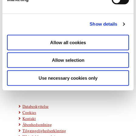
l
e
c
Show details
t
i
o
Allow all cookies
n
Statsministeriet
Allow selection
Prins Jørgens Gård 11
1218 København K
Use necessary cookies only
Telefon: +45 33 92 33 00
E-mail:
stm@stm.dk
Databeskyttelse
Cookies
Kontakt
Åbenhedsordning
Tilgængelighedserklæring