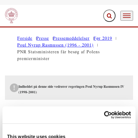
Fold søgefelt ud
Menu
Gå til forsiden
Forside
Presse
Pressemeddelelser
Før 2019
Poul Nyrup Rasmussen (1996 - 2001)
PNR Statsministeren får besøg af Polens
premierminister
Indholdet på denne side vedrører regeringen Poul Nyrup Rasmussen IV
(1998-2001)
PRESSEMEDDELELSER
PNR Statsministeren får besøg af Polens
premierminister
This website uses cookies