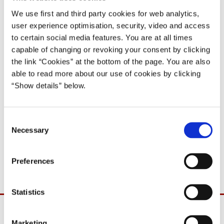
06.04.1999
We use first and third party cookies for web analytics,
Poul Nyrup Rasmussen
user experience optimisation, security, video and access
Poul Nyrup Rasmussen IV (1998-2001)
to certain social media features. You are at all times
capable of changing or revoking your consent by clicking
Del på Facebook
Del på X (Twitter)
Del på LinkedIn
Send email
Print
the link “Cookies” at the bottom of the page. You are also
able to read more about our use of cookies by clicking
“Show details” below.
Statsminister Poul Nyrup Rasmussen har onsdag den 7. april
1999 en politisk samtale med Polens premierminister Jerzy Buzek
C
i forbindelse med Buzeks officielle besøg i Danmark.
Necessary
o
Efter samtalen er der et kort pressemøde kl. 11.30 i
n
Statsministeriets Spejlsal.
s
Preferences
e
n
t
Statistics
S
e
Marketing