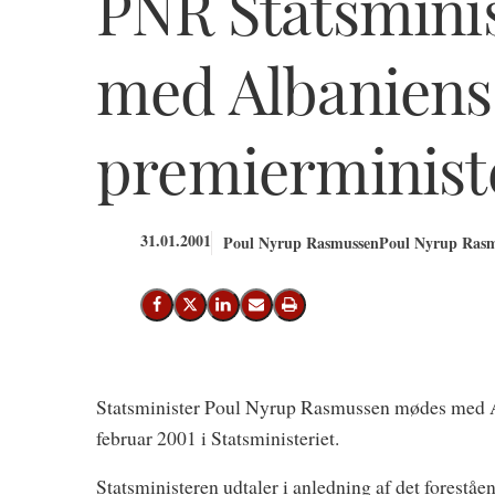
PNR Statsmini
med Albaniens
premierministe
31.01.2001
Poul Nyrup Rasmussen
Poul Nyrup Rasm
Del på Facebook
Del på X (Twitter)
Del på LinkedIn
Send email
Print
Statsminister Poul Nyrup Rasmussen mødes med Al
februar 2001 i Statsministeriet.
Statsministeren udtaler i anledning af det forestå