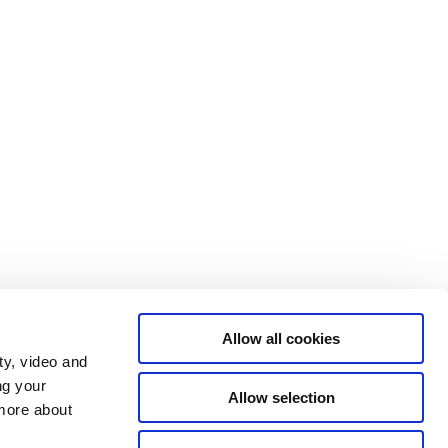
Allow all cookies
ty, video and
ng your
Allow selection
 more about
Statsministeriet på X
Regeringen.dk