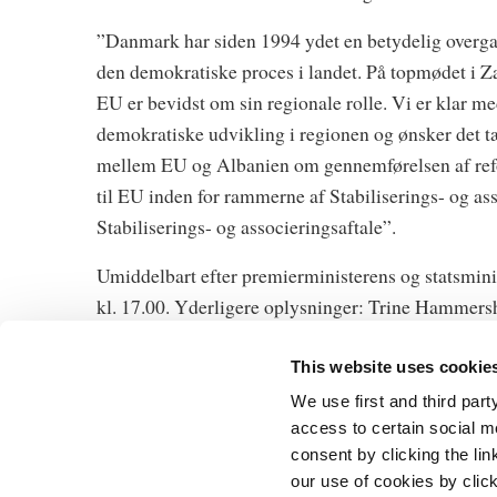
”Danmark har siden 1994 ydet en betydelig overgan
den demokratiske proces i landet. På topmødet i Za
EU er bevidst om sin regionale rolle. Vi er klar me
demokratiske udvikling i regionen og ønsker det 
mellem EU og Albanien om gennemførelsen af reform
til EU inden for rammerne af Stabiliserings- og ass
Stabiliserings- og associeringsaftale”.
Umiddelbart efter premierministerens og statsmini
kl. 17.00. Yderligere oplysninger: Trine Hammers
This website uses cookie
We use first and third part
access to certain social m
consent by clicking the li
Statsministeri
our use of cookies by clic
Prins Jørgens 