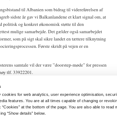
gsbistand til Albanien som bidrag til videreførelsen af
greb sidste år gav vi Balkanlandene et klart signal om, at
d politisk og konkret økonomisk støtte til den
tættest mulige samarbejde. Det gælder også samarbejdet
er, som på sigt skal sikre landet en tættere tilknytning
ocieringsprocessen. Første skridt på vejen er en
sterens samtale vil der være ”doorstep-møde” for pressen
høy tlf. 33922201.
s
y cookies for web analytics, user experience optimisation, securi
edia features. You are at all times capable of changing or revoki
nk “Cookies” at the bottom of the page. You are also able to read
et
Databeskyttelse
king “Show details” below.
Gård 11
Cookies