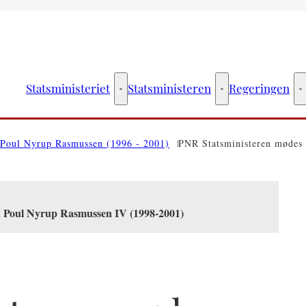
Statsministeriet
Statsministeren
Regeringen
Statsministeriet - Flere links
Statsministeren - Fler
R
Poul Nyrup Rasmussen (1996 - 2001)
PNR Statsministeren mødes 
en Poul Nyrup Rasmussen IV (1998-2001)