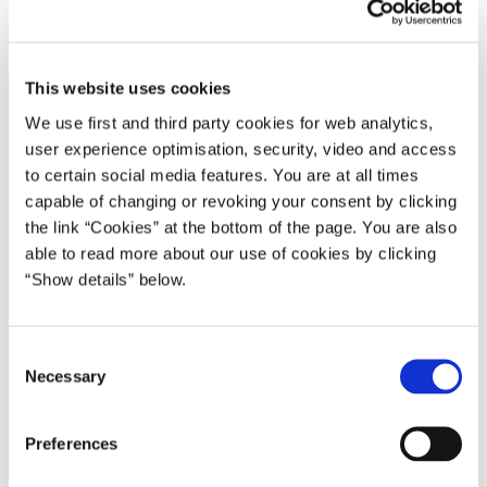
på Færøerne
17.03.2000
Poul Nyrup Rasmussen
This website uses cookies
Poul Nyrup Rasmussen IV (1998-2001)
We use first and third party cookies for web analytics,
user experience optimisation, security, video and access
Del på Facebook
Del på X (Twitter)
Del på LinkedIn
Send email
Print
to certain social media features. You are at all times
capable of changing or revoking your consent by clicking
the link “Cookies” at the bottom of the page. You are also
Statsminister Poul Nyrup Rasmussen mødes i dag kl. 13.00 med
able to read more about our use of cookies by clicking
en række medlemmer af landsstyret på Færøerne anført af
“Show details” below.
lagmand Anfinn Kallsberg i Statsministeriet.
Statsministeren vil lede den danske delegation, der omfatter
C
økonomiminister Marianne Jelved, finansminister Mogens
Necessary
o
Lykketoft, udenrigsminister Niels Helveg Petersen og
n
justitsminister Frank Jensen.
s
Preferences
e
Efter mødet vil der som tidligere meddelt være fælles pressemøde
n