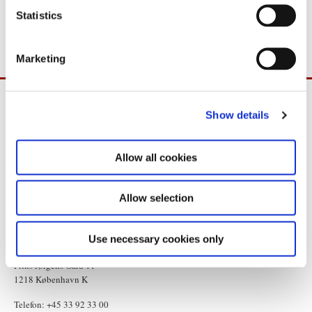
med statsministeren og lagmanden i Statsministeriets Spejlsal.
t
Statistics
Pressemødet forventes at finde sted kl. ca. 16.00.
S
e
Marketing
l
e
c
Show details
t
i
o
Allow all cookies
n
Allow selection
Use necessary cookies only
Statsministeriet
Prins Jørgens Gård 11
1218 København K
Telefon: +45 33 92 33 00