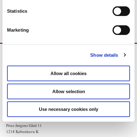
n
t
Statistics
Statsministeriet gør opmærksom på, at det kun er muligt at få
S
adgang gennem Kongeporten mod forudgående tilmelding.
e
Marketing
l
e
c
Show details
t
i
o
Allow all cookies
n
Allow selection
Use necessary cookies only
Statsministeriet
Prins Jørgens Gård 11
1218 København K