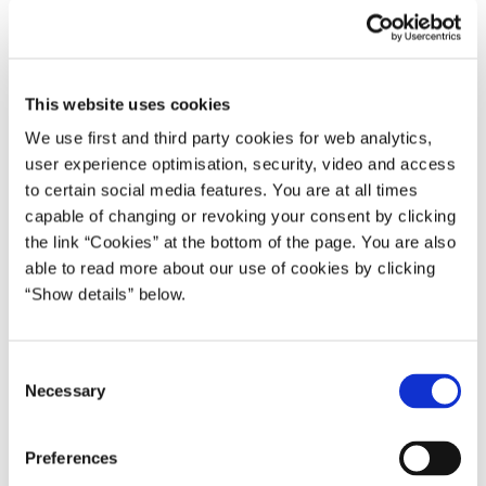
17.05.2000
Poul Nyrup Rasmussen
Poul Nyrup Rasmussen IV (1998-2001)
Del på Facebook
Del på X (Twitter)
Del på LinkedIn
Send email
Print
This website uses cookies
We use first and third party cookies for web analytics,
user experience optimisation, security, video and access
Statsminister Poul Nyrup Rasmussen mødes med Dalai Lama
to certain social media features. You are at all times
søndag den 21. maj 2000. Mødet finder sted kl. 08.00 – 8.40 i
capable of changing or revoking your consent by clicking
Kongeværelset i Københavns Lufthavn. Umiddelbart før mødet
the link “Cookies” at the bottom of the page. You are also
vil der være mulighed for fotos.
able to read more about our use of cookies by clicking
“Show details” below.
Af praktiske årsager skal alle tilstedeværende fra pressen tilmeldes
på forhånd med titel, navn og medie.
C
Tilmelding skal ske til Trine Hammershøy, Statsministeriet, tlf. 33
Necessary
o
92 22 01 senest torsdag den 18. maj 2000 kl. 11.00.
n
s
Den 21. maj 2000 vil der være adgang for den tilmeldte presse via
Preferences
e
Kongeporten præcis kl. 08.00 mod forevisning af pressekort.