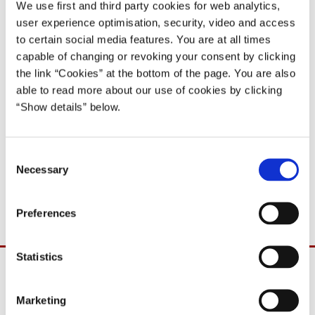
29.12.1999
Poul Nyrup Rasmussen
We use first and third party cookies for web analytics,
Poul Nyrup Rasmussen IV (1998-2001)
user experience optimisation, security, video and access
to certain social media features. You are at all times
capable of changing or revoking your consent by clicking
Del på Facebook
Del på X (Twitter)
Del på LinkedIn
Send email
Print
the link “Cookies” at the bottom of the page. You are also
able to read more about our use of cookies by clicking
“Show details” below.
Medlemmer af Folketingets presseloge kan afhente statsminister
Poul Nyrup Rasmussens nytårstale i Statsministeriets betjentstue
C
lørdag den 1. januar 2000 kl. 10-11 mod forevisning af pressekort
Necessary
o
eller fuldmagt. Nytårstalen må først offentliggøres lørdag kl.
n
19.15.
s
Preferences
e
n
t
Statistics
S
e
Marketing
l