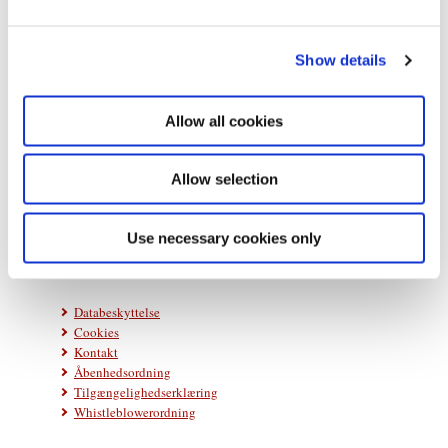
e
c
Show details
t
i
o
Allow all cookies
n
Statsministeriet
Prins Jørgens Gård 11
Allow selection
1218 København K
Telefon: +45 33 92 33 00
Use necessary cookies only
E-mail:
stm@stm.dk
Databeskyttelse
Cookies
Kontakt
Åbenhedsordning
Tilgængelighedserklæring
Whistleblowerordning