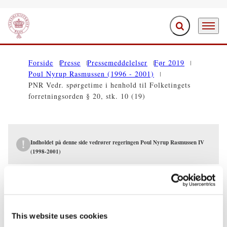
Fold søgefelt ud
Menu
Gå til forsiden
Forside
Presse
Pressemeddelelser
Før 2019
Poul Nyrup Rasmussen (1996 - 2001)
PNR Vedr. spørgetime i henhold til Folketingets
forretningsorden § 20, stk. 10 (19)
Indholdet på denne side vedrører regeringen Poul Nyrup Rasmussen IV
(1998-2001)
PRESSEMEDDELELSER
PNR Vedr. spørgetime i henhold til
Folketingets forretningsorden § 20, stk.
This website uses cookies