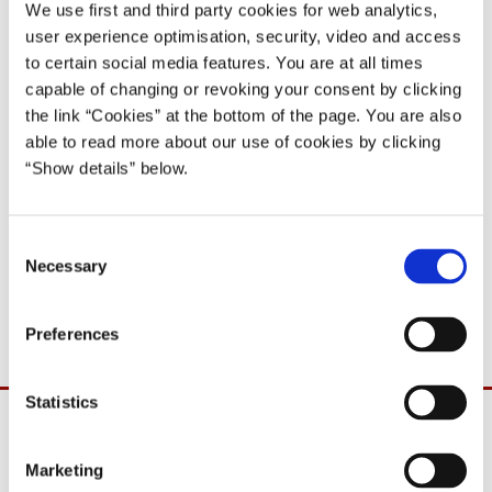
10 (19)
We use first and third party cookies for web analytics,
user experience optimisation, security, video and access
16.11.1998
to certain social media features. You are at all times
Poul Nyrup Rasmussen
capable of changing or revoking your consent by clicking
Poul Nyrup Rasmussen IV (1998-2001)
the link “Cookies” at the bottom of the page. You are also
able to read more about our use of cookies by clicking
Del på Facebook
Del på X (Twitter)
Del på LinkedIn
Send email
Print
“Show details” below.
C
Efter aftale med statsministeren meddeles det hermed, at
Necessary
o
sundhedsminister Carsten Koch deltager i Folketingets spørgetime
n
onsdag, den 18. november 1998.
s
Preferences
e
n
t
Statistics
S
e
Marketing
l