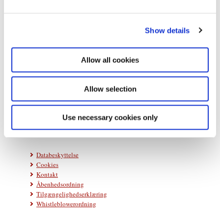
e
c
Show details
t
i
o
Allow all cookies
n
Statsministeriet
Prins Jørgens Gård 11
Allow selection
1218 København K
Telefon: +45 33 92 33 00
Use necessary cookies only
E-mail:
stm@stm.dk
Databeskyttelse
Cookies
Kontakt
Åbenhedsordning
Tilgængelighedserklæring
Whistleblowerordning