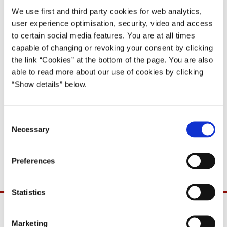
10 (2)
We use first and third party cookies for web analytics,
user experience optimisation, security, video and access
24.11.1997
Poul Nyrup Rasmussen
to certain social media features. You are at all times
Poul Nyrup Rasmussen III (1996-98)
capable of changing or revoking your consent by clicking
the link “Cookies” at the bottom of the page. You are also
able to read more about our use of cookies by clicking
Del på Facebook
Del på X (Twitter)
Del på LinkedIn
Send email
Print
“Show details” below.
Efter aftale med Statsministeren meddeles det hermed, at
C
Undervisningsminister Ole Vig Jensen og Erhvervsminister Jan
Necessary
o
Trøjborg er udpeget til at deltage i Folketingets spørgetime
n
onsdag, den 26. november 1997.
s
Preferences
e
n
t
Statistics
S
e
Marketing