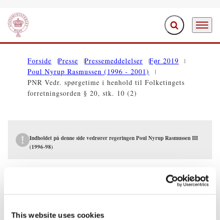
Fold søgefelt ud
Menu
Gå til forsiden
Forside
Presse
Pressemeddelelser
Før 2019
Poul Nyrup Rasmussen (1996 - 2001)
PNR Vedr. spørgetime i henhold til Folketingets
forretningsorden § 20, stk. 10 (2)
Indholdet på denne side vedrører regeringen Poul Nyrup Rasmussen III
(1996-98)
PRESSEMEDDELELSER
PNR Vedr. spørgetime i henhold til
Folketingets forretningsorden § 20, stk.
This website uses cookies